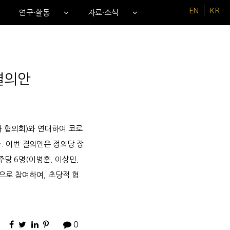
EN
KR
연구·활동
자료·소식
결의안
 협의회)와 연대하여 코로
. 이번 결의안은 정의당 장
주당 6명(이병훈, 이상민,
원으로 참여하여, 초당적 협
0