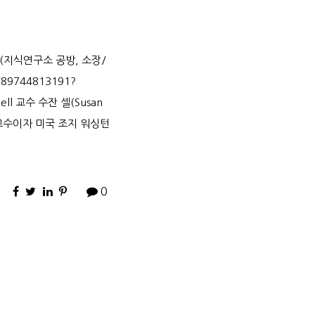
(지식연구소 공방, 소장/
/89744813191?
Sell 교수 수잔 셀(Susan
학과 교수이자 미국 조지 워싱턴
0