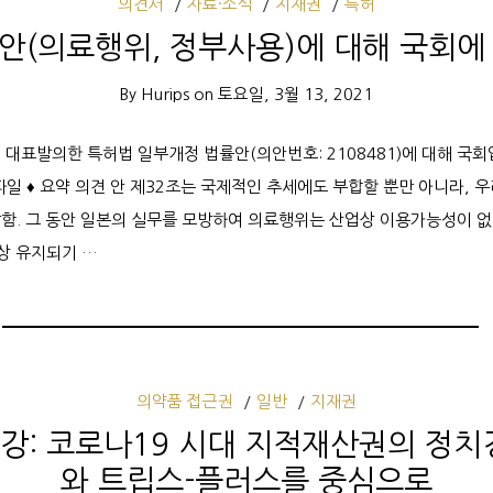
의견서
자료·소식
지재권
특허
안(의료행위, 정부사용)에 대해 국회에
By
Hurips
on
토요일, 3월 13, 2021
. 3. 대표발의한 특허법 일부개정 법률안(의안번호: 2108481)에 대해
F 파일 ♦ 요약 의견 안 제32조는 국제적인 추세에도 부합할 뿐만 아니라,
함. 그 동안 일본의 실무를 모방하여 의료행위는 산업상 이용가능성이 
이상 유지되기 …
의약품 접근권
일반
지재권
2강: 코로나19 시대 지적재산권의 정치
와 트립스-플러스를 중심으로