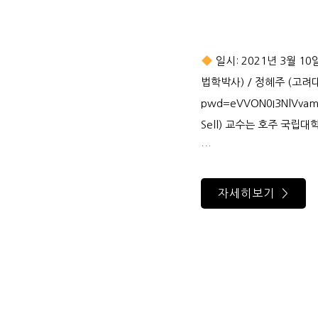
일시: 2021년 3월 10
법학박사) / 정혜주 (고
pwd=eVVON0I3NlVv
Sell) 교수는 호주 국립대학
…
자세히보기 >