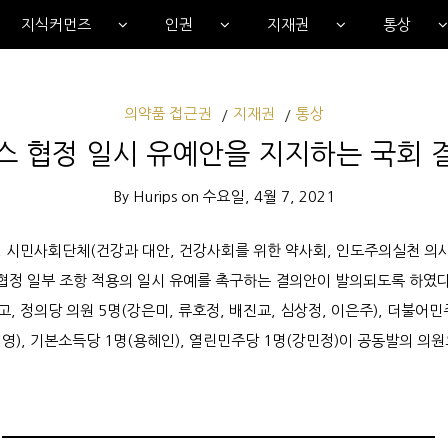
지식커먼즈
인권
지재권
통상
의약품 접근권
지재권
통상
스 협정 일시 유예안을 지지하는 국회 
By
Hurips
on
수요일, 4월 7, 2021
 시민사회단체(건강과 대안, 건강사회를 위한 약사회, 인도주의실천 의사
 협정 일부 조항 적용의 일시 유예를 촉구하는 결의안이 발의되도록 하였다
 정의당 의원 5명(강은미, 류호정, 배진교, 심상정, 이은주), 더불어민
허영), 기본소득당 1명(용혜인), 열린민주당 1명(강민정)이 공동발의 의