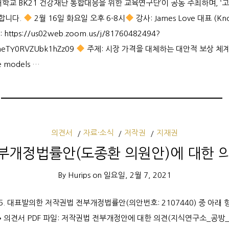
대학교 BK21 건강재난 통합대응을 위한 교육연구단’이 공동 주최하며, 
원합니다.
2월 16일 화요일 오후 6-8시
강사: James Love 대표 (Kn
https://us02web.zoom.us/j/81760482494?
haeTY0RVZUbk1hZz09
주제: 시장 가격을 대체하는 대안적 보상 체
ve models …
의견서
자료·소식
저작권
지재권
부개정법률안(도종환 의원안)에 대한 의견
By
Hurips
on
일요일, 2월 7, 2021
. 15. 대표발의한 저작권법 전부개정법률안(의안번호: 2107440) 중 아
♦ 의견서 PDF 파일: 저작권법 전부개정안에 대한 의견(지식연구소_공방_단