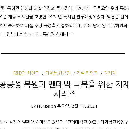
문 “특허권 침해와 과실 추정의 문제점” | 내려받기 국문요약 우리 특허
59년 개정 특허법을 모방한 1974년 특허법 전부개정이었다. 일본은 선
허법에 준거하여 과실 추정 규정을 신설하였는데, 이는 당시 영국 특허법의
이나 입법례를 살펴보면, 특허권 침해에 …
R&D와 커먼즈
의약품 접근권
지식 커먼즈
지재권
공공성 복원과 팬데믹 극복을 위한 지
시리즈
By
Hurips
on
목요일, 2월 11, 2021
무료 강좌의 일환으로 마련되었으며, ‘고려대학교 BK21 의과학교육연구단