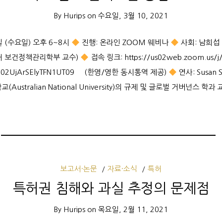
By
Hurips
on
수요일, 3월 10, 2021
일 (수요일) 오후 6~8시
진행: 온라인 ZOOM 웨비나
사회: 남희섭 
려대 보건정책관리학부 교수)
접속 링크: https://us02web.zoom.us/j
am02UjArSElyTFN1UT09 (한영/영한 동시통역 제공)
연사: Susan 
교(Australian National University)의 규제 및 글로벌 거버넌스 
보고서·논문
자료·소식
특허
특허권 침해와 과실 추정의 문제점
By
Hurips
on
목요일, 2월 11, 2021