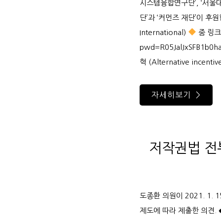
시스템융합연구단’, ‘서울
단’과 ‘커먼즈 재단’이 후
International)
줌 링크: 
pwd=R05JalJxSFB1b0
혁 (Alternative incenti
자세히보기 >
저작권법 전
도종환 의원이 2021. 1
제도에 따라 제출한 의견. 