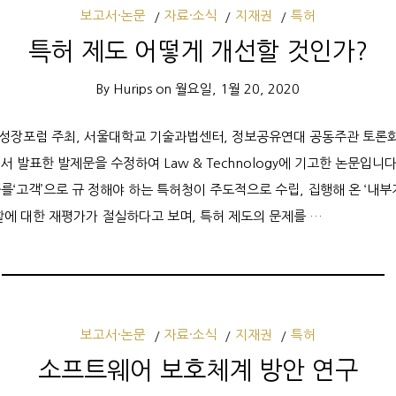
보고서·논문
자료·소식
지재권
특허
특허 제도 어떻게 개선할 것인가?
By
Hurips
on
월요일, 1월 20, 2020
회 신성장포럼 주최, 서울대학교 기술과법센터, 정보공유연대 공동주관 토론
서 발표한 발제문을 수정하여 Law & Technology에 기고한 논문입니다
를‘고객’으로 규 정해야 하는 특허청이 주도적으로 수립, 집행해 온 ‘내부
할에 대한 재평가가 절실하다고 보며, 특허 제도의 문제를 …
보고서·논문
자료·소식
지재권
특허
소프트웨어 보호체계 방안 연구