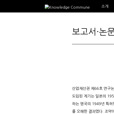
소개
보고서·논
산업재산권 제66호 연구논
도입된 계기는 일본의 19
하는 영국의 1949년 특
를 오해한 결과였다. 조약