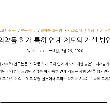
보고서·논문
연구·활동
의약품 접근권
자료·소식
특허
허가-
의약품 허가-특허 연계 제도의 개선 방
By
Hurips
on
금요일, 5월 29, 2020
제740호) 연구논문 “의약품 허가-특허 연계 제도의 개선 방안” | 내려받기 
 개정된 약사법에 도입된 의약품 허가-특허 연계 제도는 시행 5년을 넘기면
 제도 개선 논의는 제도 운영 실무에서 드러난 문제를 손보는 수준에 그치고