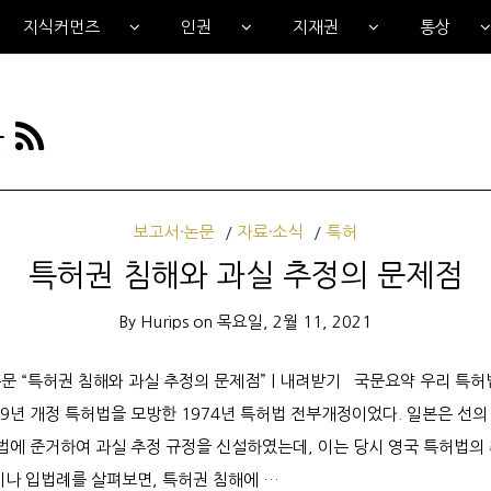
지식커먼즈
인권
지재권
통상
문
보고서·논문
자료·소식
특허
특허권 침해와 과실 추정의 문제점
By
Hurips
on
목요일, 2월 11, 2021
문 “특허권 침해와 과실 추정의 문제점” | 내려받기 국문요약 우리 특허
59년 개정 특허법을 모방한 1974년 특허법 전부개정이었다. 일본은 선
허법에 준거하여 과실 추정 규정을 신설하였는데, 이는 당시 영국 특허법의
이나 입법례를 살펴보면, 특허권 침해에 …