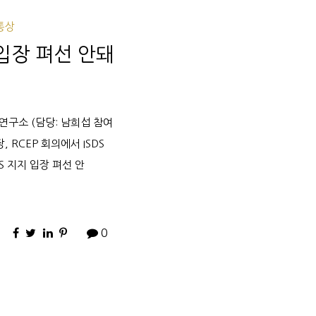
통상
 입장 펴선 안돼
연구소 (담당: 남희섭 참여
장, RCEP 회의에서 ISDS
DS 지지 입장 펴선 안
0