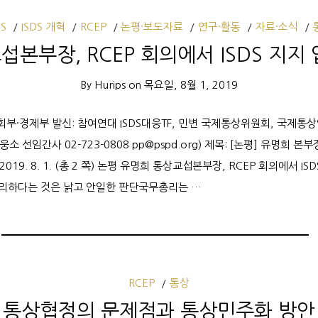
DS
ISDS 개혁
RCEP
논평·보도자료
연구·활동
자료·소식
본부장, RCEP 회의에서 ISDS 지지
By
Hurips
on
목요일, 8월 1, 2019
회부·경제부 발신: 참여연대 ISDS대응TF, 민변 국제통상위원회, 국제통상
천웅소 선임간사 02-723-0808 pp@pspd.org) 제목: [논평] 유명희 본부
019. 8. 1. (총 2 쪽) 논평 유명희 통상교섭본부장, RCEP 회의에서 IS
 유리하다는 것은 낡고 안일한 판단국무총리는 …
RCEP
통상
통상협정의 문제점과 통상민주화 방안