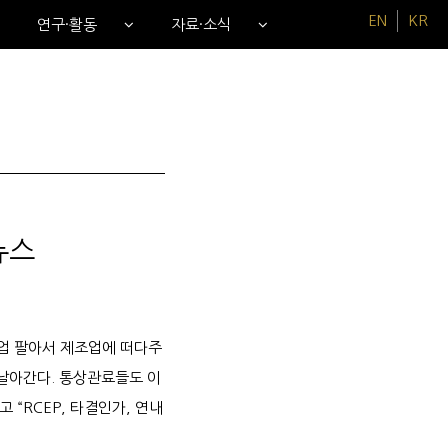
EN
KR
연구·활동
자료·소식
뉴스
농업 팔아서 제조업에 떠다주
 날아간다. 통상관료들도 이
“RCEP, 타결인가, 연내